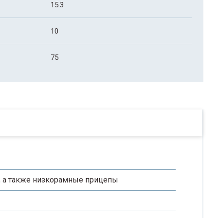
15.3
10
75
 а также низкорамные прицепы