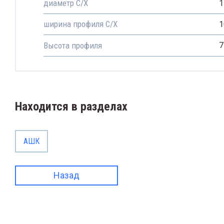
диаметр С/Х
1
ширина профиля С/Х
1
Высота профиля
7
Находится в разделах
АШК
Назад