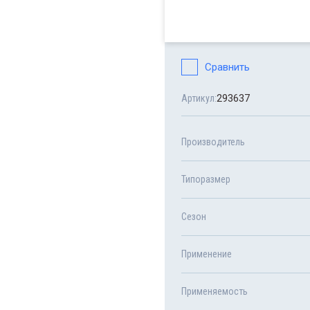
Сравнить
293637
Артикул:
Производитель
Типоразмер
Сезон
Применение
Применяемость