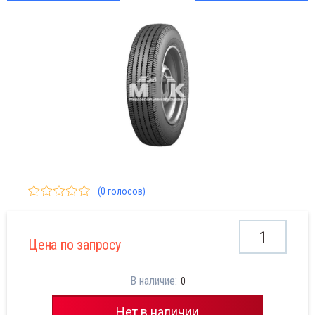
то Аксессуары
номонтаж грузовой
(0 голосов)
Цена по запросу
В наличие:
0
Нет в наличии