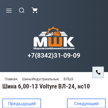
Назад
Назад
На
то Аксессуары
ны Грузовые
Камер
+7(8342)31-09-09
ны Комбинированные
Ободн
мера
ны Сельскохозяйственные
дная лента
Главная
Шины Индустриальные
ВЛШЗ
ны Индустриальные
Шина 6,00-13 Voltyre ВЛ-24, нс10
ны Легкогрузовые
Предыдущий
Следующий
ски Грузовые